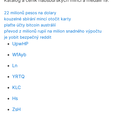
Katalog a ceník habsburských mincí a medailí 19.
22 milionů pesos na dolary
kouzelné sbírání mincí otočit karty
plaťte účty bitcoin austrálií
převod z milionů rupií na milion snadného výpočtu
je yobit bezpečný reddit
UpwHP
WfAyb
Ln
YRTQ
KLC
Hs
ZsH