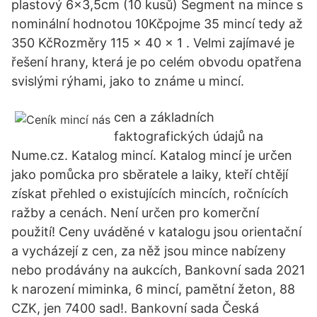
plastový 6x3,5cm (10 kusů) Segment na mince s
nominální hodnotou 10Kčpojme 35 mincí tedy až
350 KčRozměry 115 x 40 x 1 . Velmi zajímavé je
řešení hrany, která je po celém obvodu opatřena
svislými rýhami, jako to známe u mincí.
cen a základních
faktografických údajů na
Nume.cz. Katalog mincí. Katalog mincí je určen
jako pomůcka pro sběratele a laiky, kteří chtějí
získat přehled o existujících mincích, ročnících
ražby a cenách. Není určen pro komerční
použití! Ceny uváděné v katalogu jsou orientační
a vycházejí z cen, za něž jsou mince nabízeny
nebo prodávány na aukcích, Bankovní sada 2021
k narození miminka, 6 mincí, pamětní žeton, 88
CZK, jen 7400 sad!. Bankovní sada Česká