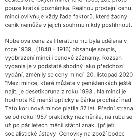
pouze krátká poznámka. Reálnou prodejní cenu
mincí ovlivňuje vždy řada faktorů, které žádný
ceník nemůže v jejich souhrnu nikdy postihnout.
Nobelova cena za literaturu mu byla udělena v
roce 1939, (1848 - 1916) obsahuje soupis,
vyobrazení mincí i cenové záznamy. Rozsah
vydania je v podstatě shodný jako předchozí
vydání, změnily se ceny mincí 20. listopad 2020
"Mezi mince, které můžete v peněženkách ještě
najít, je desetikoruna z roku 1993 . Na minci je
hodnota Kč menší opticky a čárka prochází nad
Tato korunová mince platila 37 let. Přední strana
se od roku 1957 prakticky nezměnila, na rubu se
už po pár letech měnil státní znak. (přijetí
socialistické ústavy Cenovky na zboží bodec