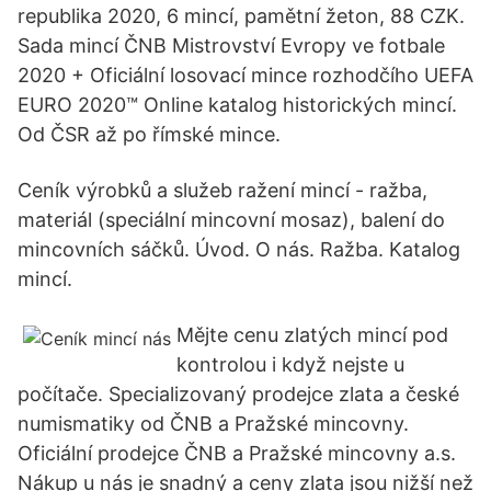
republika 2020, 6 mincí, pamětní žeton, 88 CZK.
Sada mincí ČNB Mistrovství Evropy ve fotbale
2020 + Oficiální losovací mince rozhodčího UEFA
EURO 2020™ Online katalog historických mincí.
Od ČSR až po římské mince.
Ceník výrobků a služeb ražení mincí - ražba,
materiál (speciální mincovní mosaz), balení do
mincovních sáčků. Úvod. O nás. Ražba. Katalog
mincí.
Mějte cenu zlatých mincí pod
kontrolou i když nejste u
počítače. Specializovaný prodejce zlata a české
numismatiky od ČNB a Pražské mincovny.
Oficiální prodejce ČNB a Pražské mincovny a.s.
Nákup u nás je snadný a ceny zlata jsou nižší než