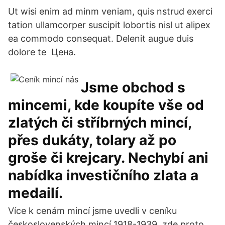
Ut wisi enim ad minm veniam, quis nstrud exerci
tation ullamcorper suscipit lobortis nisl ut alipex
ea commodo consequat. Delenit augue duis
dolore te Цена.
Jsme obchod s
mincemi, kde koupíte vše od
zlatých či stříbrných mincí,
přes dukáty, tolary až po
groše či krejcary. Nechybí ani
nabídka investičního zlata a
medailí.
Více k cenám mincí jsme uvedli v ceníku
československých mincí 1918-1939, zde proto