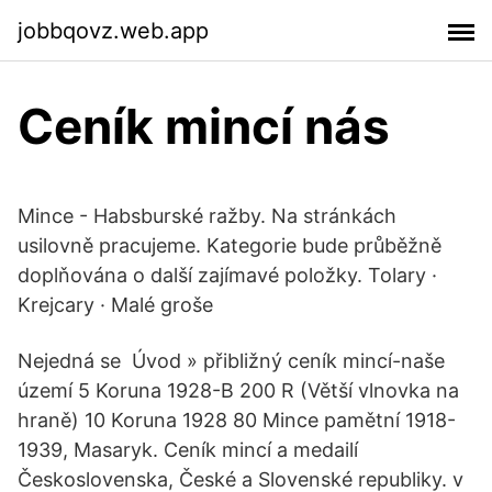
jobbqovz.web.app
Ceník mincí nás
Mince - Habsburské ražby. Na stránkách
usilovně pracujeme. Kategorie bude průběžně
doplňována o další zajímavé položky. Tolary ·
Krejcary · Malé groše
Nejedná se Úvod » přibližný ceník mincí-naše
území 5 Koruna 1928-B 200 R (Větší vlnovka na
hraně) 10 Koruna 1928 80 Mince pamětní 1918-
1939, Masaryk. Ceník mincí a medailí
Československa, České a Slovenské republiky. v