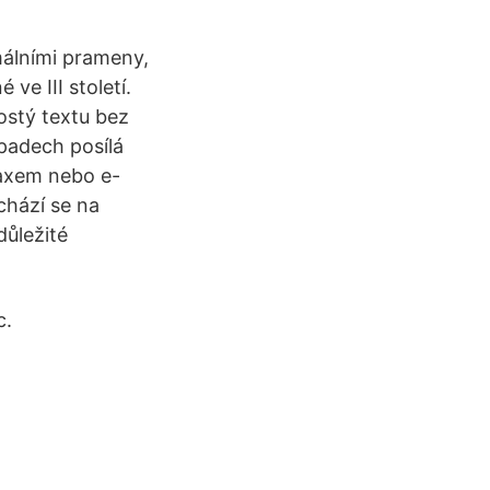
málními prameny,
 ve III století.
ostý textu bez
padech posílá
 faxem nebo e-
achází se na
důležité
c.