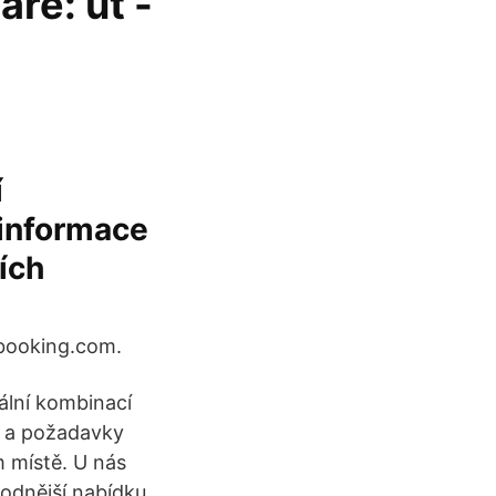
ře: út -
í
 informace
ích
booking.com.
eální kombinací
í a požadavky
m místě. U nás
hodnější nabídku