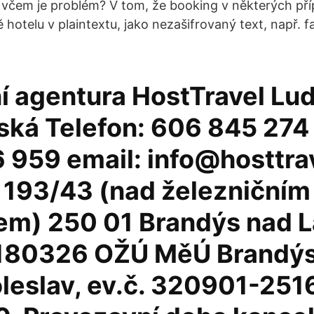
včem je problém? V tom, že booking v některých pří
ě hotelu v plaintextu, jako nezašifrovaný text, např.
í agentura HostTravel Lu
ká Telefon: 606 845 274 
 959 email: info@hosttrav
 193/43 (nad železničním
em) 250 01 Brandýs nad 
180326 OŽÚ MěÚ Brandýs 
oleslav, ev.č. 320901-251