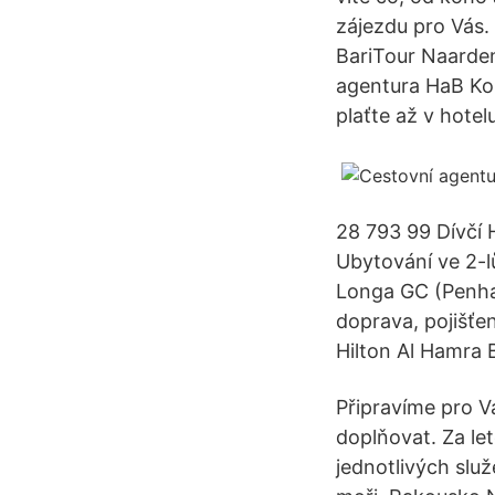
zájezdu pro Vás.
BariTour Naarden
agentura HaB Kor
plaťte až v hotelu
28 793 99 Dívčí 
Ubytování ve 2-l
Longa GC (Penha 
doprava, pojišťe
Hilton Al Hamra B
Připravíme pro V
doplňovat. Za le
jednotlivých sl