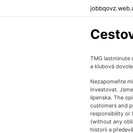
jobbqovz.web.
Cestov
TMG lastminute o
a klubová dovole
Nezapomeňte mi s
investovat. Jsme
lipenska. The op
customers and p
responsibility or
(without any obl
historii a přede