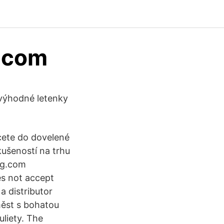
g.com
 výhodné letenky
cete do dovelené
kušeností na trhu
ng.com
s not accept
a distributor
měst s bohatou
uliety. The