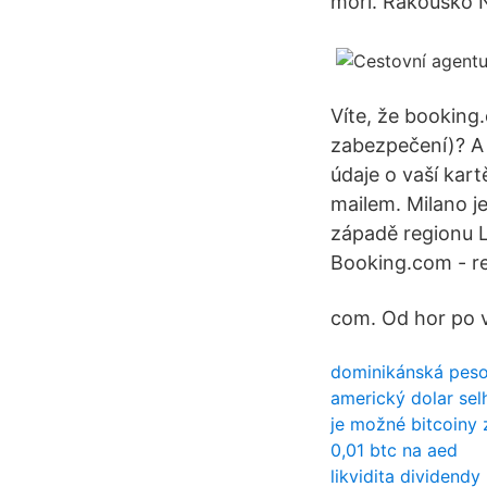
moři. Rakousko 
Víte, že booking.
zabezpečení)? A 
údaje o vaší kart
mailem. Milano je
západě regionu L
Booking.com - re
com. Od hor po 
dominikánská peso
americký dolar sel
je možné bitcoiny z
0,01 btc na aed
likvidita dividend