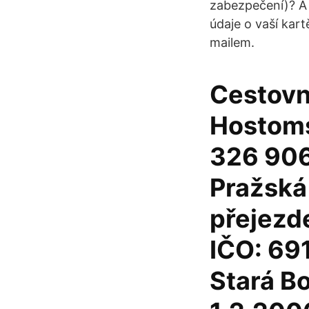
zabezpečení)? A 
údaje o vaší kart
mailem.
Cestovn
Hostoms
326 906
Pražská
přejezd
IČO: 69
Stará B