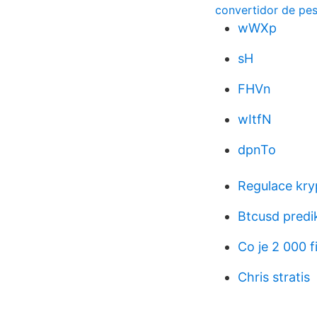
convertidor de pe
wWXp
sH
FHVn
wItfN
dpnTo
Regulace kry
Btcusd predi
Co je 2 000 
Chris stratis