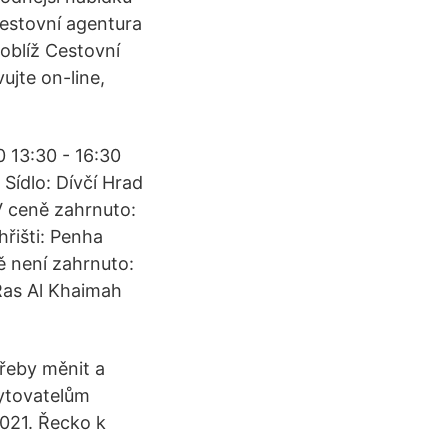
Cestovní agentura
oblíž Cestovní
ujte on-line,
0 13:30 - 16:30
Sídlo: Dívčí Hrad
V ceně zahrnuto:
řišti: Penha
 není zahrnuto:
 Ras Al Khaimah
třeby měnit a
kytovatelům
021. Řecko k