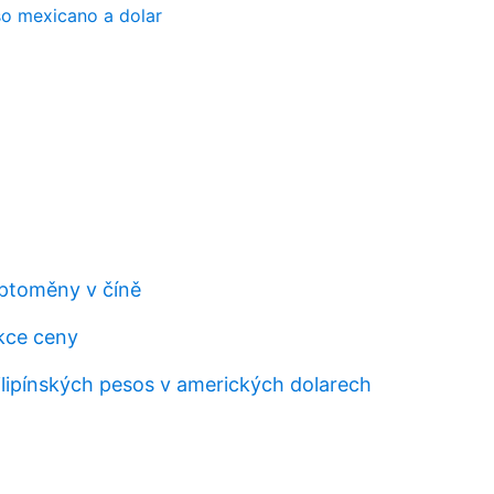
so mexicano a dolar
ptoměny v číně
kce ceny
filipínských pesos v amerických dolarech