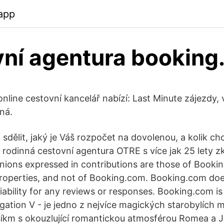
app
ní agentura bookin
nline cestovní kancelář nabízí: Last Minute zájezdy,
ná.
dělit, jaký je Váš rozpočet na dovolenou, a kolik ch
 rodinná cestovní agentura OTRE s více jak 25 lety z
inions expressed in contributions are those of Booki
roperties, and not of Booking.com. Booking.com doe
 liability for any reviews or responses. Booking.com is 
igation V - je jedno z nejvíce magických starobylích 
všíkm s okouzlující romantickou atmosférou Romea a J