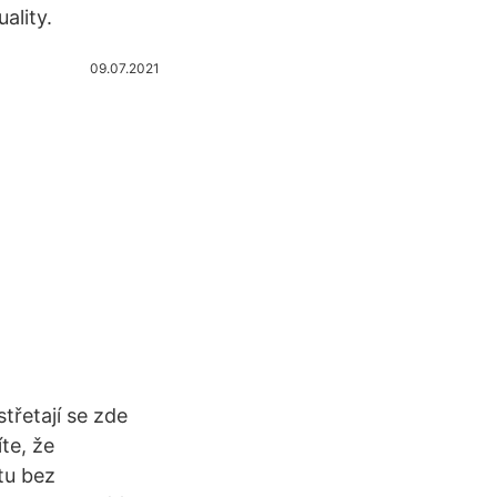
ality.
09.07.2021
třetají se zde
te, že
tu bez