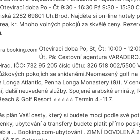
 Otevírací doba Po - Čt 9:30 - 16:30 Pá 9:30 - 15:30 
ská 2282 69801 Uh.Brod. Najděte si on-line hotely p
ea, kr. Mnoho volných pokojů za skvělé ceny. Rezerv
.
Oteviraci doba Po, St, Čt: 10:00 - 12:0
Út, Pá: Cestovní agentura VARADERO. 
Hrad. IČO: 732 95 205 číslo účtu: 326 518 002/5500 
ůžkových pokojích se snídaněmi.Neomezený golf na h
Longa Atlantic, Penha Longa Monastery (9)). V ceně
ní, další neuvedené služby. Spojené arabské emiráty,
each & Golf Resort ⭐️⭐️⭐️⭐️⭐️ Termín 4.-11.7.
ás plán Vaší cesty, který si budete moci podle své po
tenky, ubytování a transfery budete platit přímo pos
užeb a … Booking.com-ubytování . ZIMNÍ DOVOLENÁ 2