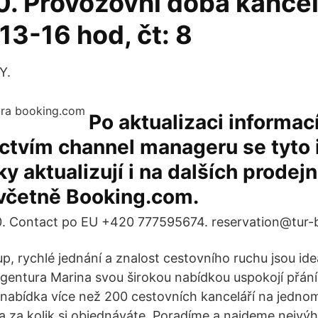
. Provozovní doba kancelá
 13-16 hod, čt: 8
Y.
Po aktualizaci informac
ictvím channel manageru se tyto
y aktualizují i na dalších prodejn
 včetně Booking.com.
 Contact po EU +420 777595674. reservation@tur-
p, rychlé jednání a znalost cestovního ruchu jsou id
gentura Marina svou širokou nabídkou uspokojí přán
 nabídka více než 200 cestovních kanceláří na jedno
 a za kolik si objednáváte. Poradíme a najdeme nejvý