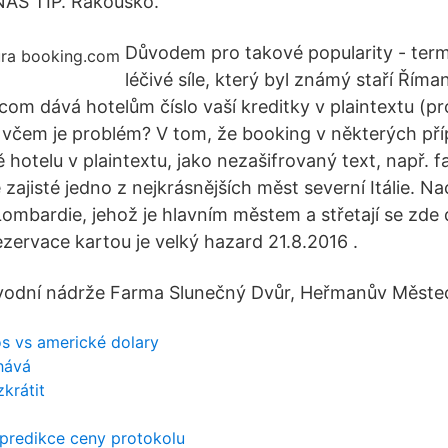
NÁŠ TIP. Rakousko.
Důvodem pro takové popularity - ter
léčivé síle, který byl známý staří Římané
com dává hotelům číslo vaší kreditky v plaintextu (pr
včem je problém? V tom, že booking v některých pří
ě hotelu v plaintextu, jako nezašifrovaný text, např.
 zajisté jedno z nejkrásnějších měst severní Itálie. N
ombardie, jehož je hlavním městem a střetají se zde 
zervace kartou je velký hazard 21.8.2016 .
vodní nádrže Farma Slunečný Dvůr, Heřmanův Měste
s vs americké dolary
hává
krátit
y predikce ceny protokolu