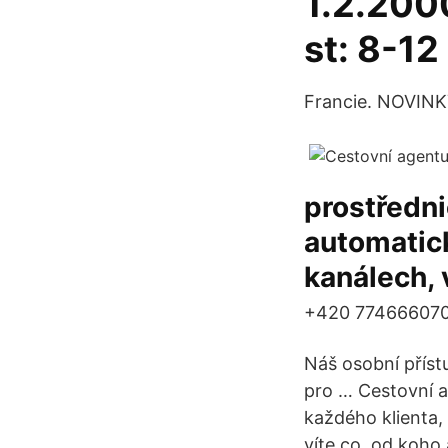
1.2.2000
st: 8-12
Francie. NOVINK
prostředn
automatick
kanálech,
+420 774666070.
Náš osobní přístu
pro … Cestovní a
každého klienta,
víte co, od koho