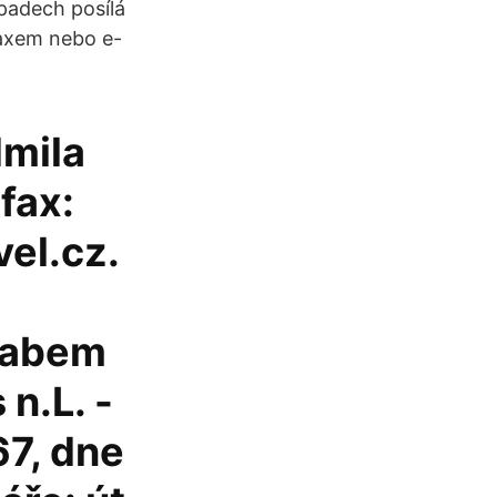
padech posílá
 faxem nebo e-
dmila
fax:
el.cz.
Labem
n.L. -
67, dne