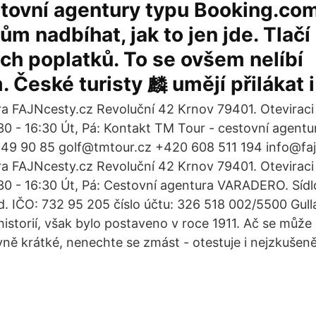
tovní agentury typu Booking.com
m nadbíhat, jak to jen jde. Tlačí 
ch poplatků. To se ovšem nelíbí
. České turisty 麟 umějí přilákat i
a FAJNcesty.cz Revoluční 42 Krnov 79401. Oteviraci 
:30 - 16:30 Út, Pá: Kontakt TM Tour - cestovní agent
49 90 85 golf@tmtour.cz +420 608 511 194 info@faj
a FAJNcesty.cz Revoluční 42 Krnov 79401. Oteviraci 
:30 - 16:30 Út, Pá: Cestovní agentura VARADERO. Sídl
d. IČO: 732 95 205 číslo účtu: 326 518 002/5500 Gulla
historií, však bylo postaveno v roce 1911. Ač se může
vně krátké, nenechte se zmást - otestuje i nejzkušeněj