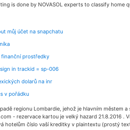
ing is done by NOVASOL experts to classify home qu
ut můj účet na snapchatu
níka
 finanční prostředky
sign in trackid = sp-006
xických dolarů na inr
os v pořádku
padě regionu Lombardie, jehož je hlavním městem a s
com - rezervace kartou je velký hazard 21.8.2016 . Ví
 hotelům číslo vaší kreditky v plaintextu (prostý tex