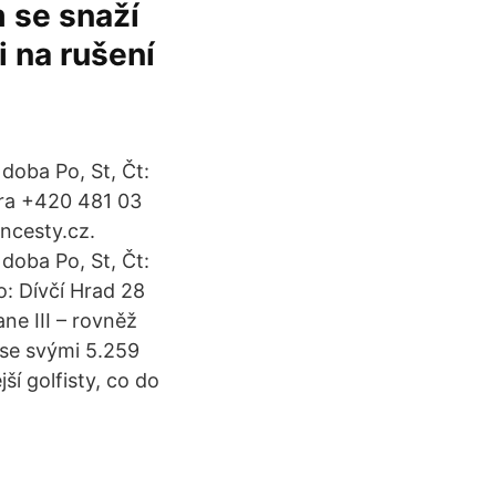
 se snaží
i na rušení
doba Po, St, Čt:
ura +420 481 03
ncesty.cz.
doba Po, St, Čt:
o: Dívčí Hrad 28
ne III – rovněž
 se svými 5.259
ší golfisty, co do