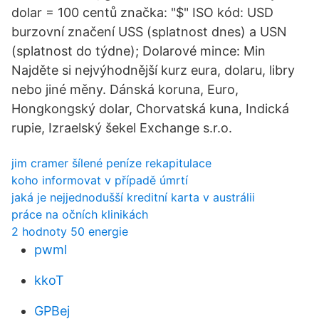
dolar = 100 centů značka: "$" ISO kód: USD
burzovní značení USS (splatnost dnes) a USN
(splatnost do týdne); Dolarové mince: Min
Najděte si nejvýhodnější kurz eura, dolaru, libry
nebo jiné měny. Dánská koruna, Euro,
Hongkongský dolar, Chorvatská kuna, Indická
rupie, Izraelský šekel Exchange s.r.o.
jim cramer šílené peníze rekapitulace
koho informovat v případě úmrtí
jaká je nejjednodušší kreditní karta v austrálii
práce na očních klinikách
2 hodnoty 50 energie
pwml
kkoT
GPBej