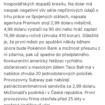
hospodářských dopadů brexitu. Na dolar má
naopak negativní vliv série nepříznivých údajů o
trhu práce ve Spojených státech, napsala
agentura Premium stojí 2,99 dolaru měsíčně,
4,99 dolaru vystačí na 90 dní nebo hráč zaplatí
15,99 dolaru ročně (zhruba 410 korun). Důležité
je, že první měsíc po spuštění někdy během
února bude Pokémon Bank a možnost přesunu z
ní zdarma, pak už spadne do předplatného.
Konkurenční americký řetězec rychlého
občerstvení s mexickým jídlem Taco Bell má v
nabídce zhruba 20 jednodolarových položek.
Provozovny Subway pak nabízejí
patnácticentimetrové sendviče za 2,99 dolaru.
McDonald's podniká i v České republice. První
provozovnu firma otevřela před 25 lety v