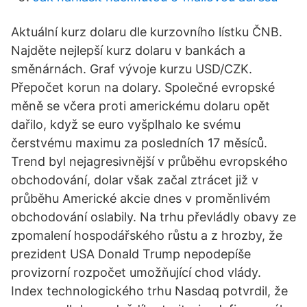
Aktuální kurz dolaru dle kurzovního lístku ČNB.
Najděte nejlepší kurz dolaru v bankách a
směnárnách. Graf vývoje kurzu USD/CZK.
Přepočet korun na dolary. Společné evropské
měně se včera proti americkému dolaru opět
dařilo, když se euro vyšplhalo ke svému
čerstvému maximu za posledních 17 měsíců.
Trend byl nejagresivnější v průběhu evropského
obchodování, dolar však začal ztrácet již v
průběhu Americké akcie dnes v proměnlivém
obchodování oslabily. Na trhu převládly obavy ze
zpomalení hospodářského růstu a z hrozby, že
prezident USA Donald Trump nepodepíše
provizorní rozpočet umožňující chod vlády.
Index technologického trhu Nasdaq potvrdil, že