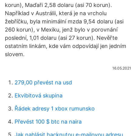
korun), Maďaři 2,58 dolaru (asi 70 korun).
Například v Austrálii, která je na vrcholu
žebříčku, byla minimální mzda 9,54 dolaru (asi
260 korun), v Mexiku, jenž bylo v porovnání
poslední, 1,01 dolaru (asi 27 korun). Nevěřte
ostatním linkám, kde vám odpovídají jen jedním
slovem.
16.05.2021
279,00 převést na usd
Ekvibitová skupina
Řádek adresy 1 xbox rumunsko
Převést 100 $ btc na naira
Jak nahlásit hacknutou e-mailovou adresu